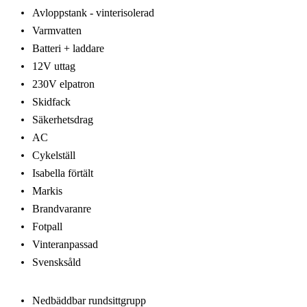
Avloppstank - vinterisolerad
Varmvatten
Batteri + laddare
12V uttag
230V elpatron
Skidfack
Säkerhetsdrag
AC
Cykelställ
Isabella förtält
Markis
Brandvaranre
Fotpall
Vinteranpassad
Svensksåld
Nedbäddbar rundsittgrupp