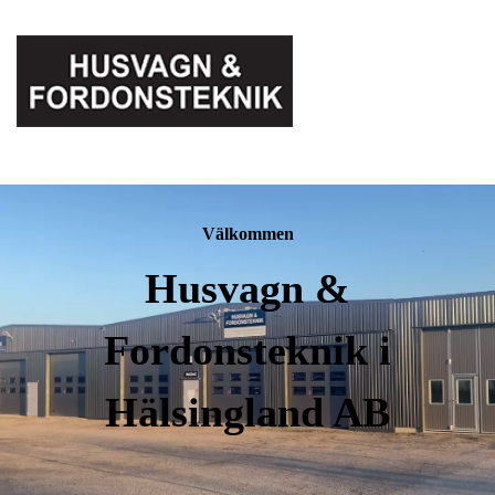
Välkommen
Husvagn &
Fordonsteknik i
Hälsingland AB