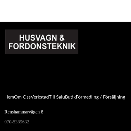
Auktoriserade verkstad - oavsett , årsmodell och problem så är du
välkommen att kontakta oss!
Ägs av Anders Karlsson - I branschen sedan 1996.
Hem
Om Oss
Verkstad
Till Salu
Butik
Förmedling / Försäljning
Renshammarvägen 8
070-5389632