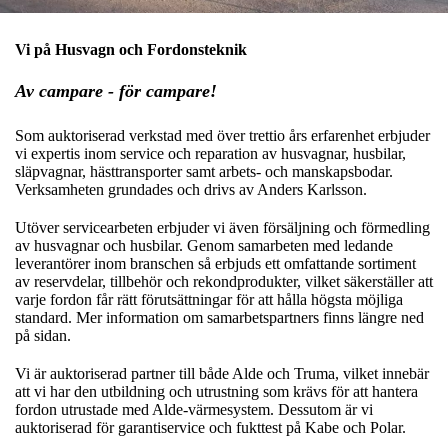
Vi på Husvagn och Fordonsteknik
Av campare - för campare!
Som auktoriserad verkstad med över trettio års erfarenhet erbjuder
vi expertis inom service och reparation av husvagnar, husbilar,
släpvagnar, hästtransporter samt arbets- och manskapsbodar.
Verksamheten grundades och drivs av Anders Karlsson.
Utöver servicearbeten erbjuder vi även försäljning och förmedling
av husvagnar och husbilar. Genom samarbeten med ledande
leverantörer inom branschen så erbjuds ett omfattande sortiment
av reservdelar, tillbehör och rekondprodukter, vilket säkerställer att
varje fordon får rätt förutsättningar för att hålla högsta möjliga
standard. Mer information om samarbetspartners finns längre ned
på sidan.
Vi är auktoriserad partner till både Alde och Truma, vilket innebär
att vi har den utbildning och utrustning som krävs för att hantera
fordon utrustade med Alde-värmesystem. Dessutom är vi
auktoriserad för garantiservice och fukttest på Kabe och Polar.