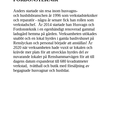
Anders startade sin resa inom husvagns-
och husbilsbranschen år 1996 som verkstadstekniker
och reparatör - några år senare fick han rollen som
verkstadschef. År 2014 startade han Husvagn och
Fordonsteknik i en egenhändigt renoverad gammal
ladugård hemma på gården. Verksamheten utökades
snabbt och en lokal hyrdes i gamla baslivshuset på
Renslyckan och personal började att anställas! År
2020 när verksamheten hade vuxit ur lokalen och
krävde mer plats för att utvecklas hyrdes del av
nuvarande lokaler på Renshammarvägen för att till
dagens datum expanderat till 680 kvadratmeter
verkstad, tvätthall och butik med försäljning av
begagnade husvagnar och husbilar.