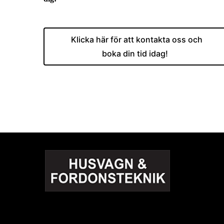
Klicka här för att kontakta oss och
boka din tid idag!
Auktoriserade verkstad - oavsett , årsmodell och proble