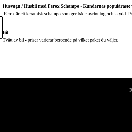
Husvagn / Husbil med Ferox Schampo - Kundernas populäraste 
Ferox är ett keramisk schampo som ger både avrinning och skydd. Perfe
Bil
Tvätt av bil - priser varierar beroende på vilket paket du väljer.
R
0
i
m så är du välkommen att kontakta oss!