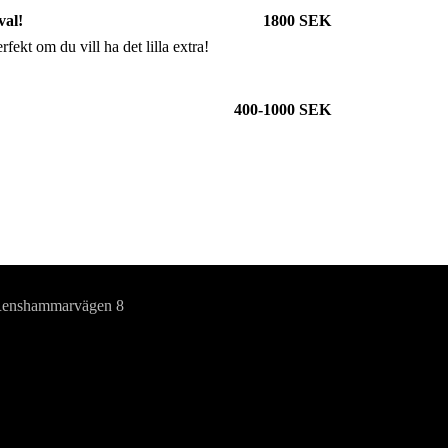
val!
1800 SEK
kt om du vill ha det lilla extra!
400-1000 SEK
enshammarvägen 8
70-5389632
nfo@husvagnfordonsteknik.se