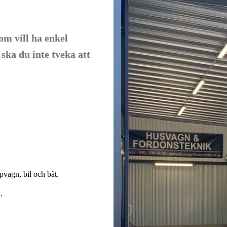
om vill ha enkel
 ska du inte tveka att
äpvagn, bil och båt.
.
.